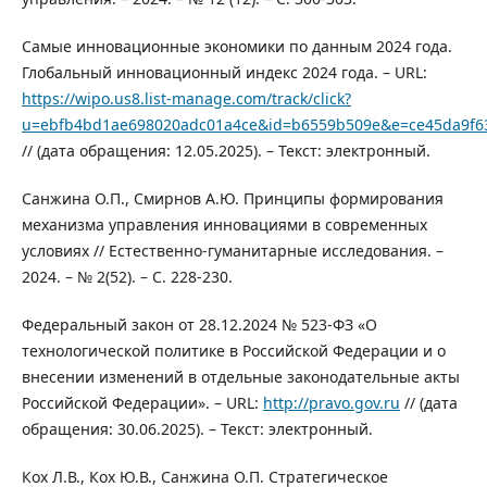
Самые инновационные экономики по данным 2024 года.
Глобальный инновационный индекс 2024 года. – URL:
https://wipo.us8.list-manage.com/track/click?
u=ebfb4bd1ae698020adc01a4ce&id=b6559b509e&e=ce45da9f6
// (дата обращения: 12.05.2025). – Текст: электронный.
Санжина О.П., Смирнов А.Ю. Принципы формирования
механизма управления инновациями в современных
условиях // Естественно-гуманитарные исследования. –
2024. – № 2(52). – С. 228-230.
Федеральный закон от 28.12.2024 № 523-ФЗ «О
технологической политике в Российской Федерации и о
внесении изменений в отдельные законодательные акты
Российской Федерации». – URL:
http://pravo.gov.ru
// (дата
обращения: 30.06.2025). – Текст: электронный.
Кох Л.В., Кох Ю.В., Санжина О.П. Стратегическое