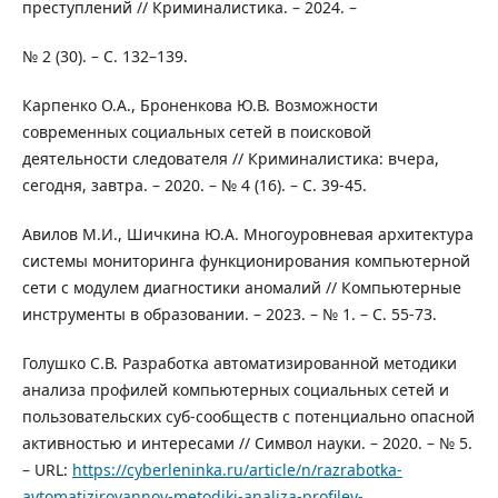
преступлений // Криминалистика. – 2024. –
№ 2 (30). – С. 132–139.
Карпенко О.А., Броненкова Ю.В. Возможности
современных социальных сетей в поисковой
деятельности следователя // Криминалистика: вчера,
сегодня, завтра. – 2020. – № 4 (16). – C. 39-45.
Авилов М.И., Шичкина Ю.А. Многоуровневая архитектура
системы мониторинга функционирования компьютерной
сети с модулем диагностики аномалий // Компьютерные
инструменты в образовании. – 2023. – № 1. – С. 55-73.
Голушко С.В. Разработка автоматизированной методики
анализа профилей компьютерных социальных сетей и
пользовательских суб-сообществ с потенциально опасной
активностью и интересами // Символ науки. – 2020. – № 5.
– URL:
https://cyberleninka.ru/article/n/razrabotka-
avtomatizirovannoy-metodiki-analiza-profiley-