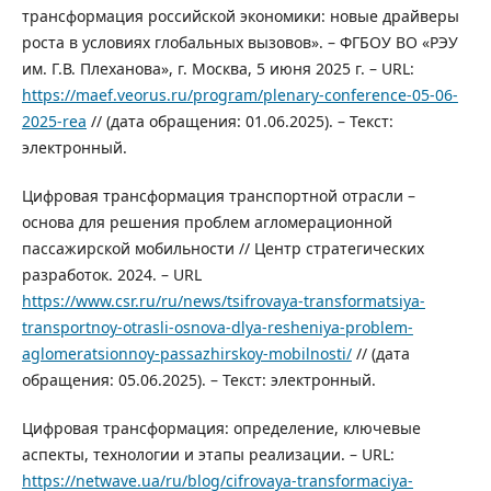
трансформация российской экономики: новые драйверы
роста в условиях глобальных вызовов». – ФГБОУ ВО «РЭУ
им. Г.В. Плеханова», г. Москва, 5 июня 2025 г. – URL:
https://maef.veorus.ru/program/plenary-conference-05-06-
2025-rea
// (дата обращения: 01.06.2025). – Текст:
электронный.
Цифровая трансформация транспортной отрасли –
основа для решения проблем агломерационной
пассажирской мобильности // Центр стратегических
разработок. 2024. – URL
https://www.csr.ru/ru/news/tsifrovaya-transformatsiya-
transportnoy-otrasli-osnova-dlya-resheniya-problem-
aglomeratsionnoy-passazhirskoy-mobilnosti/
// (дата
обращения: 05.06.2025). – Текст: электронный.
Цифровая трансформация: определение, ключевые
аспекты, технологии и этапы реализации. – URL:
https://netwave.ua/ru/blog/cifrovaya-transformaciya-