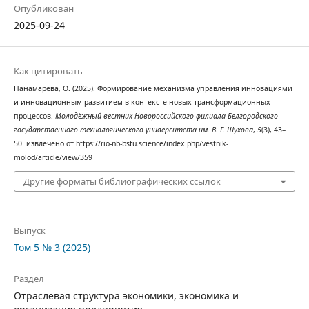
Опубликован
2025-09-24
Как цитировать
Панамарева, О. (2025). Формирование механизма управления инновациями
и инновационным развитием в контексте новых трансформационных
процессов.
Молодёжный вестник Новороссийского филиала Белгородского
государственного технологического университета им. В. Г. Шухова
,
5
(3), 43–
50. извлечено от https://rio-nb-bstu.science/index.php/vestnik-
molod/article/view/359
Другие форматы библиографических ссылок
Выпуск
Том 5 № 3 (2025)
Раздел
Отраслевая структура экономики, экономика и