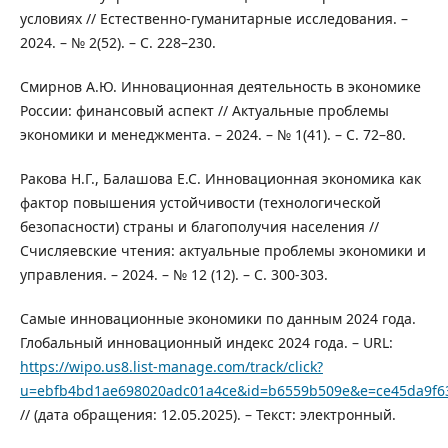
условиях // Естественно-гуманитарные исследования. –
2024. – № 2(52). – С. 228–230.
Смирнов А.Ю. Инновационная деятельность в экономике
России: финансовый аспект // Актуальные проблемы
экономики и менеджмента. – 2024. – № 1(41). – С. 72–80.
Ракова Н.Г., Балашова Е.С. Инновационная экономика как
фактор повышения устойчивости (технологической
безопасности) страны и благополучия населения //
Счисляевские чтения: актуальные проблемы экономики и
управления. – 2024. – № 12 (12). – С. 300-303.
Самые инновационные экономики по данным 2024 года.
Глобальный инновационный индекс 2024 года. – URL:
https://wipo.us8.list-manage.com/track/click?
u=ebfb4bd1ae698020adc01a4ce&id=b6559b509e&e=ce45da9f6
// (дата обращения: 12.05.2025). – Текст: электронный.