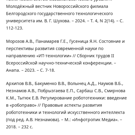
Молодёжный вестник Новороссийского филиала
Белгородского государственного технологического
университета им. В. Г. Шухова. – 2024. – Т. 4, N 2(14). – С.
112-123.
Морозов А.В., Панамарев Г.Е., Гусеница Я.Н. Состояние и
перспективы развития современной науки по
направлению «ИТ-технологии» // Сборник трудов II
Всероссийской научно-технической конференции. –
Анапа. – 2023. – С. 7-18.
Архипов В.В., Бакуменко В.В., Волынец А.Д., Наумов В.Б.,
Незнамов А.В., Побрызгаева Е.П., Сарбаш С.В., Смирнова
К.М., Тытюк Е.В. Регулирование робототехники: введение
в «робоправо» // Правовые аспекты развития
робототехники и технологий искусственного интеллекта
(под ред. А.В. Незнамова). – М.: «Инфотропик Медиа». –
2018. – 232 с.