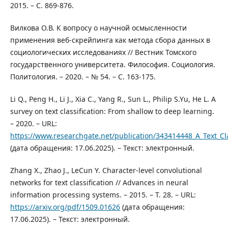
2015. – С. 869-876.
Вилкова О.В. К вопросу о научной осмысленности
применения веб-скрейпинга как метода сбора данных в
социологических исследованиях // Вестник Томского
государственного университета. Философия. Социология.
Политология. – 2020. – № 54. – С. 163-175.
Li Q., Peng H., Li J., Xia C., Yang R., Sun L., Philip S.Yu, He L. A
survey on text classification: From shallow to deep learning.
– 2020. – URL:
https://www.researchgate.net/publication/343414448_A_Text_Cl
(дата обращения: 17.06.2025). – Текст: электронный.
Zhang X., Zhao J., LeCun Y. Character-level convolutional
networks for text classification // Advances in neural
information processing systems. – 2015. – Т. 28. – URL:
https://arxiv.org/pdf/1509.01626
(дата обращения:
17.06.2025). – Текст: электронный.