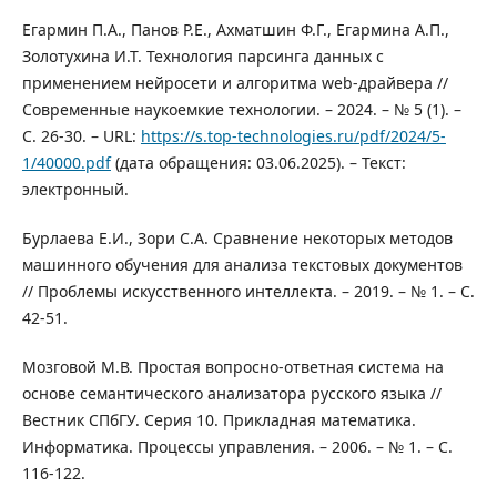
Егармин П.А., Панов Р.Е., Ахматшин Ф.Г., Егармина А.П.,
Золотухина И.Т. Технология парсинга данных с
применением нейросети и алгоритма web-драйвера //
Современные наукоемкие технологии. – 2024. – № 5 (1). –
С. 26-30. – URL:
https://s.top-technologies.ru/pdf/2024/5-
1/40000.pdf
(дата обращения: 03.06.2025). – Текст:
электронный.
Бурлаева Е.И., Зори С.А. Сравнение некоторых методов
машинного обучения для анализа текстовых документов
// Проблемы искусственного интеллекта. – 2019. – № 1. – С.
42-51.
Мозговой М.В. Простая вопросно-ответная система на
основе семантического анализатора русского языка //
Вестник СПбГУ. Серия 10. Прикладная математика.
Информатика. Процессы управления. – 2006. – № 1. – С.
116-122.