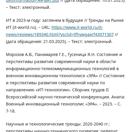
desinformation-A4-BAT.pdf
// (дата обращения: 10.01.2025).
– Текст: электронный.
ИТ в 2023-м году: заглянем в будущее // Тренды на Рынке
ИТ (it-world.ru). – URL:
https://www.it-world.ru/it-
news/reviews/189340.html?ysclid=lfhywgaxrf43071307
//
(дата обращения: 21.03.2025). – Текст: электронный.
Морозов А.В., Панамарев Г.Е., Гусеница Я.Н. Состояние и
перспективы развития современной науки в области
информационно-телекоммуникационных технологий в
военном инновационном технополисе «ЭРА» // Состояние
и перспективы развития современной науки по
направлению «ИТ-технологии». Сборник трудов II
Всероссийской научно-технической конференции. Анапа:
Военный инновационный технополис «ЭРА». – 2023. – С.
7-18.
Научные и технологические тренды: 2020-2040 гг.:
перспективы научно-технического развития: реферат