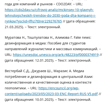
года для компаний и рынков – CDO2DAY. – URL:
https://cdo2day.ru/cifrovoj-analiz/mckinsey-10-glavnyh-
tehnologicheskih-trendov-do-2030-goda-dlja-kompanij-i-
rynkov/?ysclid=lfhz7t0rer229276765
// (дата обращения:
21.03.2025). – Текст: электронный.
Муратова Н., Тошпулатова Н., Алимова Г. Fake news:
дезинформация в медиа: Пособие для студентов
направлений журналистики и массовых коммуникаций. –
URL:
https://unesdoc.unesco.org/ark:/48223/pf0000374919
//
(дата обращения: 12.01.2025). – Текст: электронный.
Вестербай С.Д., Джураев Ш., Маразис А. Медиа
потребление и дезинформация в центральной Азии:
количественная и качественная оценка в контексте
геополитики. – URL:
https://encouncil.org/wp-
content/uploads/2023/05/2023-03-ENC-Report-RUS-V5.pdf
//
(дата обращения: 10.01.2025). – Текст: электронный.