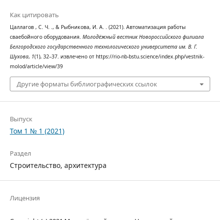
Как цитировать
Цаллагов , С. Ч. ., & Рыбникова, И. А. . (2021). Автоматизация работы
сваебойного оборудования.
Молодёжный вестник Новороссийского филиала
Белгородского государственного технологического университета им. В. Г.
Шухова
,
1
(1), 32–37. извлечено от https://rio-nb-bstu.science/index.php/vestnik-
molod/article/view/39
Другие форматы библиографических ссылок
Выпуск
Том 1 № 1 (2021)
Раздел
Строительство, архитектура
Лицензия