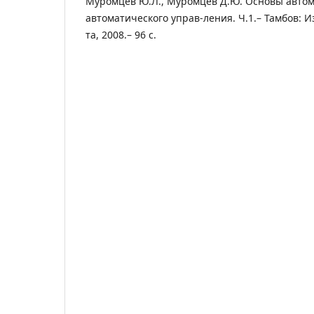
Муромцев Ю.Л., Муромцев Д.Ю. Основы автом
автоматического управ-ления. Ч.1.– Тамбов: Изд
та, 2008.– 96 с.