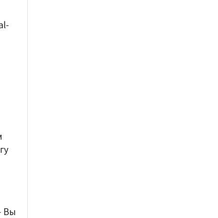
l-
м
гу
–
Вы