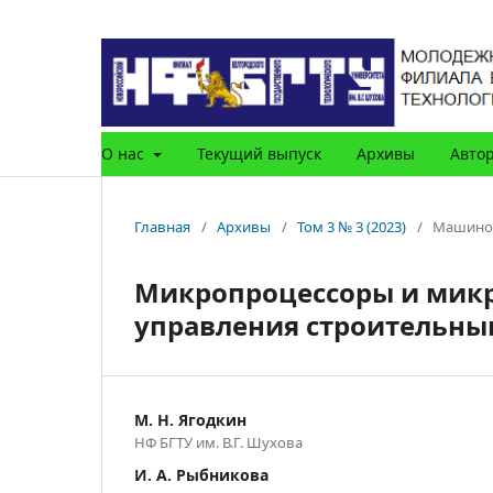
О нас
Текущий выпуск
Архивы
Авто
Главная
/
Архивы
/
Том 3 № 3 (2023)
/
Машинос
Микропроцессоры и микр
управления строительн
М. Н. Ягодкин
НФ БГТУ им. В.Г. Шухова
И. А. Рыбникова