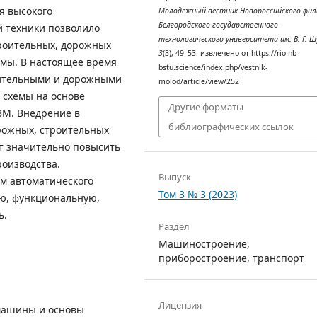
я высокого
Молодёжный вестник Новороссийского фил
Белгородского государственного
 техники позволило
технологического университета им. В. Г. Ш
троительных, дорожных
3
(3), 49–53. извлечено от https://rio-nb-
мы. В настоящее время
bstu.science/index.php/vestnik-
оительными и дорожными
molod/article/view/252
 схемы на основе
Другие форматы
ВМ. Внедрение в
библиографических ссылок
рожных, строительных
т значительно повысить
оизводства.
Выпуск
м автоматического
Том 3 № 3 (2023)
ю, функциональную,
ь.
Раздел
Машиностроение,
приборостроение, транспорт
Лицензия
 машины и основы