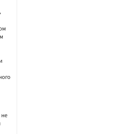
ь
ом
ом
и
ного
 не
и