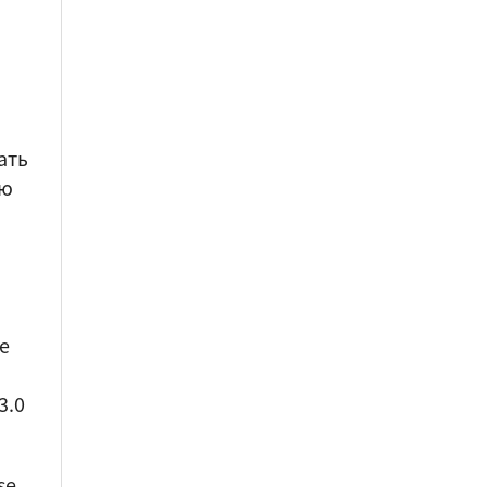
ать
ую
ve
3.0
se,