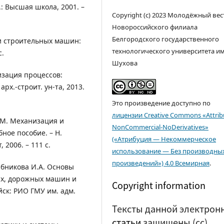
.: Высшая школа, 2001. –
Copyright (c) 2023 Молодёжный вес
Новороссийского филиала
Белгородского государственного
и строительных машин:
технологического университета им. 
с.
Шухова
изация процессов:
арх.-строит. ун-та, 2013.
Это произведение доступно по
лицензии Creative Commons «Attrib
.М. Механизация и
NonCommercial-NoDerivatives»
ное пособие. – Н.
(«Атрибуция — Некоммерческое
 2006. – 111 с.
использование — Без производны
произведений») 4.0 Всемирная
.
Рыбникова И.А. Основы
ых, дорожных машин и
Copyright information
йск: РИО ГМУ им. адм.
Тексты данной электрон
статьи
защищены (cc)