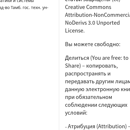
атики и системы
Creative Commons
-во Тамб. гос. техн. ун-
Attribution-NonCommercia
NoDerivs 3.0 Unported
License.
Вы можете свободно:
Д
елиться (
You are free: to
Share
) – копировать,
распространять и
передавать другим лица
данную электронную кни
при обязательном
соблюдении следующих
условий:
Атрибуция (Attribution)
–