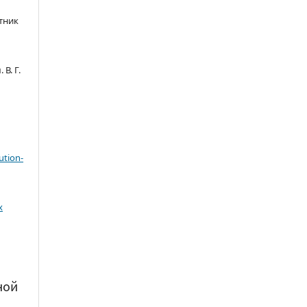
тник
В. Г.
ution-
х
ной