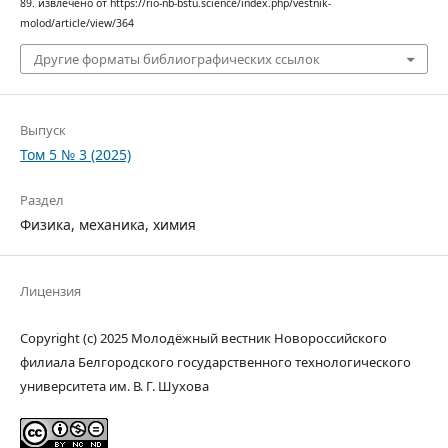
89. извлечено от https://rio-nb-bstu.science/index.php/vestnik-
molod/article/view/364
Другие форматы библиографических ссылок
Выпуск
Том 5 № 3 (2025)
Раздел
Физика, механика, химия
Лицензия
Copyright (c) 2025 Молодёжный вестник Новороссийского
филиала Белгородского государственного технологического
университета им. В. Г. Шухова