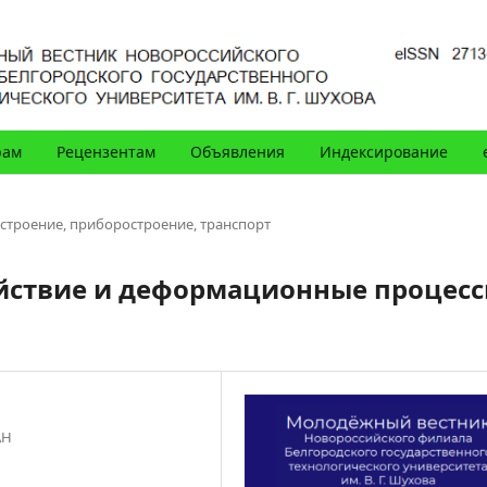
рам
Рецензентам
Объявления
Индексирование
троение, приборостроение, транспорт
йствие и деформационные процес
АН