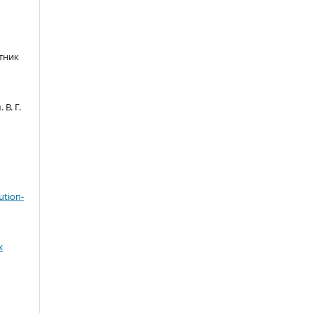
тник
В. Г.
ution-
х