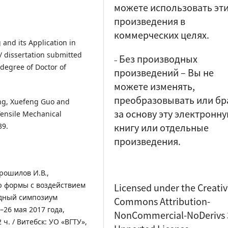
можете использовать эт
произведения в
коммерческих целях.
and its Application in
/ dissertation submitted
Без производных
–
 degree of Doctor of
произведений
–
Вы не
можете изменять,
преобразовывать или бр
ng, Xuefeng Guo and
за основу эту электронн
Tensile Mechanical
книгу или отдельные
39.
произведения.
орошилов И.В.,
ю формы с воздействием
Licensed under the Creati
одный симпозиум
Commons Attribution-
26 мая 2017 года,
NonCommercial-NoDerivs 
ч. / Витебск: УО «ВГТУ»,