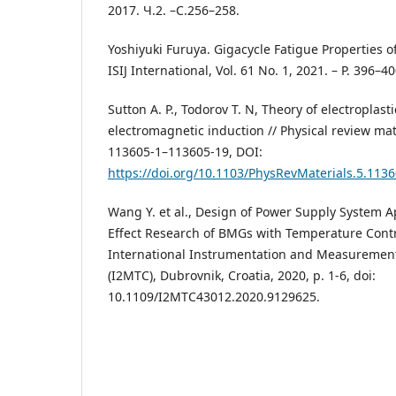
2017. Ч.2. –С.256–258.
Yoshiyuki Furuya. Gigacycle Fatigue Properties of
ISIJ International, Vol. 61 No. 1, 2021. – P. 396–4
Sutton A. P., Todorov T. N, Theory of electroplast
electromagnetic induction // Physical review mate
113605-1–113605-19, DOI:
https://doi.org/10.1103/PhysRevMaterials.5.113
Wang Y. et al., Design of Power Supply System Ap
Effect Research of BMGs with Temperature Contr
International Instrumentation and Measuremen
(I2MTC), Dubrovnik, Croatia, 2020, p. 1-6, doi:
10.1109/I2MTC43012.2020.9129625.