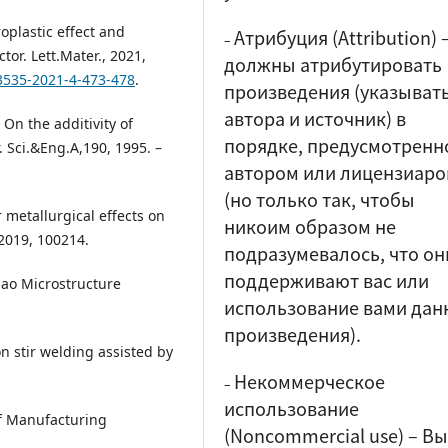
roplastic effect and
Атрибуция (Attribution)
–
tor. Lett.Mater., 2021,
должны атрибутировать
-3535-2021-4-473-478
.
произведения (указыват
автора и источник) в
 On the additivity of
порядке, предусмотренн
. Sci.&Eng.A,190, 1995. –
автором или лицензиар
(но только так, чтобы
r metallurgical effects on
никоим образом не
 2019, 100214.
подразумевалось, что он
поддерживают вас или
hao Microstructure
использование вами дан
произведения).
on stir welding assisted by
Некоммерческое
–
использование
of Manufacturing
(Noncommercial use)
–
Вы