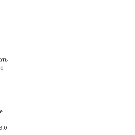
и
ать
ую
ve
3.0