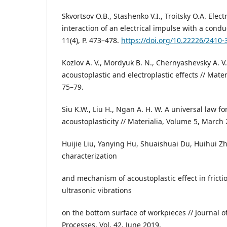
Skvortsov O.B., Stashenko V.I., Troitsky O.A. Elect
interaction of an electrical impulse with a conduc
11(4), P. 473–478.
https://doi.org/10.22226/2410
Kozlov A. V., Mordyuk B. N., Chernyashevsky A. V.
acoustoplastic and electroplastic effects // Mater
75–79.
Siu K.W., Liu H., Ngan A. H. W. A universal law fo
acoustoplasticity // Materialia, Volume 5, March
Huijie Liu, Yanying Hu, Shuaishuai Du, Huihui Z
characterization
and mechanism of acoustoplastic effect in fricti
ultrasonic vibrations
on the bottom surface of workpieces // Journal 
Processes, Vol. 42, June 2019,