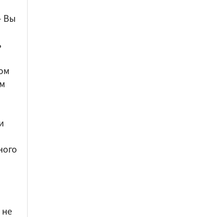
–
Вы
ь
ом
ом
и
ного
 не