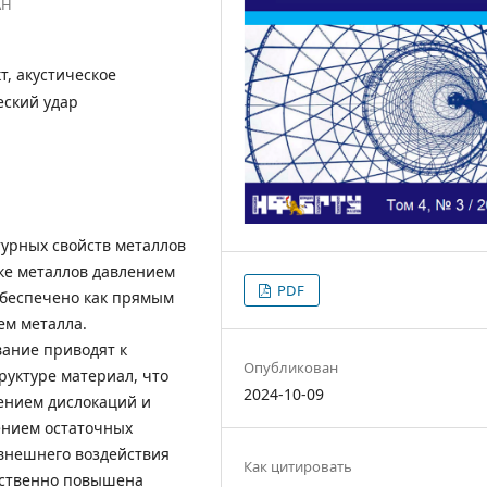
АН
т, акустическое
еский удар
урных свойств металлов
ке металлов давлением
PDF
обеспечено как прямым
ем металла.
вание приводят к
Опубликован
уктуре материал, что
2024-10-09
ением дислокаций и
ением остаточных
внешнего воздействия
Как цитировать
ественно повышена