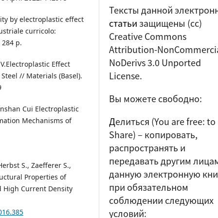
Тексты данной электрон
y by electroplastic effect
статьи
защищены (cc)
striale curricolo:
Creative Commons
 284 p.
Attribution-NonCommercia
NoDerivs 3.0 Unported
V.Electroplastic Effect
License.
teel // Materials (Basel).
9
Вы можете свободно:
nshan Cui Electroplastic
Д
елиться (
You are free: to
rmation Mechanisms of
Share
) – копировать,
распространять и
передавать другим лица
erbst S., Zaefferer S.,
данную электронную кни
uctural Properties of
при обязательном
 High Current Density
соблюдении следующих
условий:
1016.385