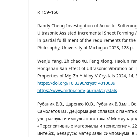
P. 159–166
Randy Cheng Investigation of Acoustic Softening 
Ultrasonic Assisted Incremental Sheet Forming /
in partial fulfillment of the requirements for the
Philosophy, University of Michigan 2023, 128 p.
Wenju Yang, Zhichao Xu, Feng Xiong, Haolun Ya
Hongshan San Effect of Ultrasonic Vibration on 
Properties of Mg-Zn-Y Alloy // Crystals 2024, 14, 
https://doi.org/10.3390/cryst14010039
https://www.mdpi.com/journal/crystals
Рубаник В.В., Царенко Ю.В., Рубаник В.В.мл., В
Самолетов В.Г. Деформация сплавов с память
ультразвука и импульсного тока // Междунар
«Перспективные материалы и технологии», 22–
Витебск, Беларусь: материалы симпозиума: в 2 