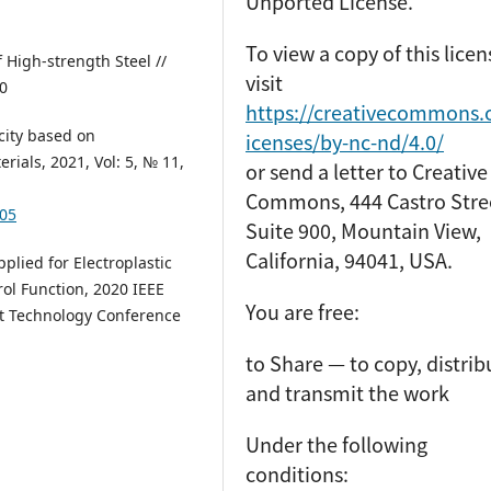
Unported License.
To view a copy of this licen
 High-strength Steel //
visit
00
https://creativecommons.o
icity based on
icenses/by-nc-nd/4.0/
rials, 2021, Vol: 5, № 11,
or send a letter to Creative
Commons, 444 Castro Stre
605
Suite 900, Mountain View,
California, 94041, USA.
plied for Electroplastic
ol Function, 2020 IEEE
You are free:
t Technology Conference
to Share — to copy, distrib
and transmit the work
Under the following
conditions: