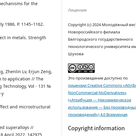
mechanisms for the
Лицензия
uly 1986. P. 1145–1162.
Copyright (c) 2024 Молодёжный вес
Новороссийского филиала
ect in metals. Strength
Белгородского государственного
технологического университета им. 
Шухова
g, Zhenlin Lv, Erjun Zeng,
Это произведение доступно по
 to application // The
лицензии Creative Commons «Attrib
g Technology, Vol - 131 №
NonCommercial-NoDerivatives»
-y
(«Атрибуция — Некоммерческое
ffect and microstructural
использование — Без производны
произведений») 4.0 Всемирная
.
Copyright information
ed superalloys //
18 April 2022. 142975