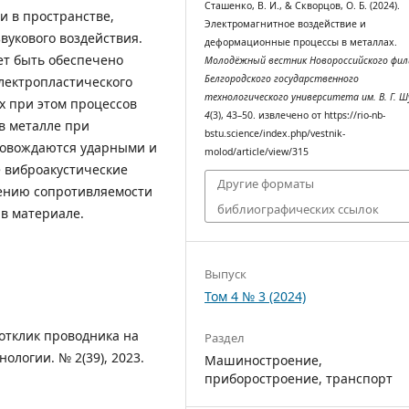
Сташенко, В. И., & Скворцов, О. Б. (2024).
и в пространстве,
Электромагнитное воздействие и
вукового воздействия.
деформационные процессы в металлах.
ет быть обеспечено
Молодёжный вестник Новороссийского фил
Белгородского государственного
лектропластического
технологического университета им. В. Г. Ш
 при этом процессов
4
(3), 43–50. извлечено от https://rio-nb-
в металле при
bstu.science/index.php/vestnik-
ровождаются ударными и
molod/article/view/315
 виброакустические
Другие форматы
жению сопротивляемости
библиографических ссылок
в материале.
Выпуск
Том 4 № 3 (2024)
 отклик проводника на
Раздел
ологии. № 2(39), 2023.
Машиностроение,
приборостроение, транспорт