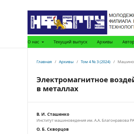
О нас
Текущий выпуск
Архивы
Авто
Главная
/
Архивы
/
Том 4 № 3 (2024)
/
Машинос
Электромагнитное возде
в металлах
В. И. Сташенко
Институт машиноведения им. А.А. Благонравова Р
О. Б. Скворцов