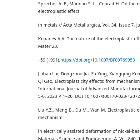
Sprecher A. F., Mannan S. L., Conrad H. On the 
electroplastic effect
in metals // Acta Metallurgica, Vol. 34, Issue 7, J
Kopanev A.A. The nature of the electroplastic eff
Mater 23,
–59 (1991).
https://doi.org/10.1007/BF00769953
Jiahao Lui, Dongzhou Jia, Fu Ying, Xiangqing Kon
Qi Gao, Electroplasticity effects: from mechanism
International Journal of Advanced Manufacturin
5-6, 2023 P. 1–20. DOI 10.1007/s00170-023-12072
Liu Y.Z., Meng B., Du M., Wan M. Electroplastic e
mechanism
in electrically assisted deformation of nickel-bas
Materials Science and Engineering: A, Vol. 840, 