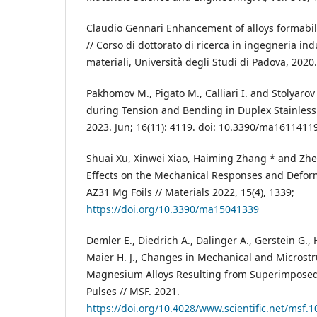
Claudio Gennari Enhancement of alloys formabilit
// Corso di dottorato di ricerca in ingegneria indu
materiali, Università degli Studi di Padova, 2020.
Pakhomov M., Pigato M., Calliari I. and Stolyarov 
during Tension and Bending in Duplex Stainless S
2023. Jun; 16(11): 4119. doi: 10.3390/ma1611411
Shuai Xu, Xinwei Xiao, Haiming Zhang * and Zhe
Effects on the Mechanical Responses and Defo
AZ31 Mg Foils // Materials 2022, 15(4), 1339;
https://doi.org/10.3390/ma15041339
Demler E., Diedrich A., Dalinger A., Gerstein G., H
Maier H. J., Changes in Mechanical and Microstr
Magnesium Alloys Resulting from Superimposed
Pulses // MSF. 2021.
https://doi.org/10.4028/www.scientific.net/msf.