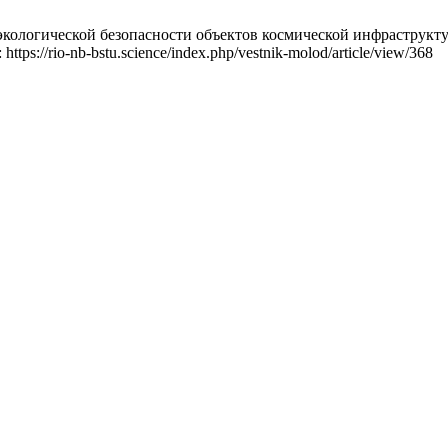
экологической безопасности объектов космической инфраструкт
ttps://rio-nb-bstu.science/index.php/vestnik-molod/article/view/368