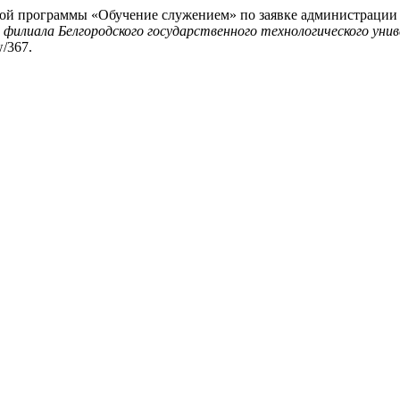
альной программы «Обучение служением» по заявке администрац
илиала Белгородского государственного технологического унив
w/367.