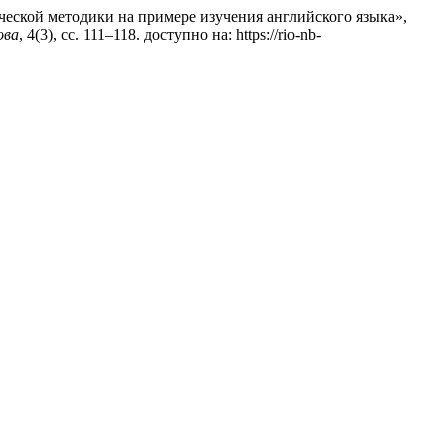
ической методики на примере изучения английского языка»,
ова
, 4(3), сс. 111–118. доступно на: https://rio-nb-