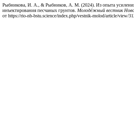
Рыбникова, И. А., & Рыбников, А. М. (2024). Из опыта усиле
инъектирования песчаных грунтов.
Молодёжный вестник Новоро
от https://rio-nb-bstu.science/index.php/vestnik-molod/article/view/31