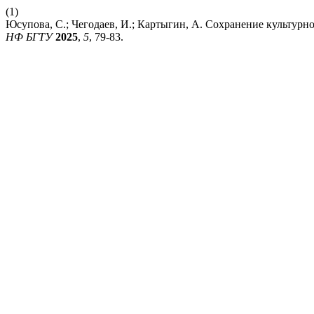
(1)
Юсупова, С.; Чегодаев, И.; Картыгин, А. Сохранение культур
НФ БГТУ
2025
,
5
, 79-83.