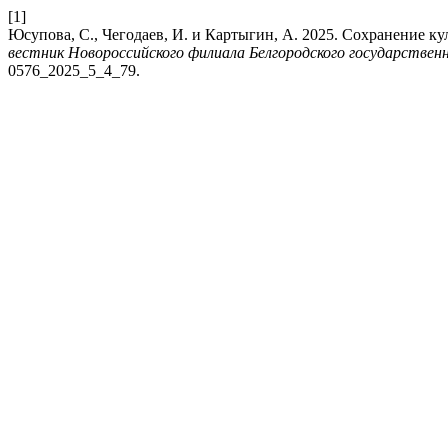
[1]
Юсупова, С., Чегодаев, И. и Картыгин, А. 2025. Сохранение 
вестник Новороссийского филиала Белгородского государственн
0576_2025_5_4_79.