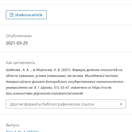
shaikova-article
Опубликован
2021-03-25
Как цитировать
Шайкова , А. А. ., & Мкртычев, О. В. (2021). Формула деления плоскостей на
области прямыми, углами (ломаными), зигзагами.
Молодёжный вестник
Новороссийского филиала Белгородского государственного технологического
университета им. В. Г. Шухова
,
1
(1), 63–67. извлечено от https://rio-nb-
bstu.science/index.php/vestnik-molod/article/view/40
Другие форматы библиографических ссылок
Выпуск