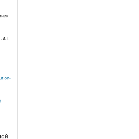
тник
В. Г.
ution-
х
ной