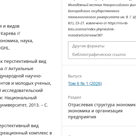
Молодёжный вестник Новороссийского фил
Белгородского государственного
технологического университета им. В. Г. Ш
6
(1), 23–27. извлечено от https://rio-nb-
я и видов
bstu.science/index.php/vestnik-
 Карева //
molod/article/view/387
ономика, наука,
Другие форматы
QGHL.
библиографических ссылок
ак перспективный вид
ва // Актуальные
дународной научно-
Выпуск
нтов и молодых ученых,
Том 6 № 1 (2026)
й исследовательский
Раздел
ск: Национальный
Отраслевая структура экономик
ниверситет, 2013. – С.
экономика и организация
предприятия
перспективный вид
рекреационный комплекс в