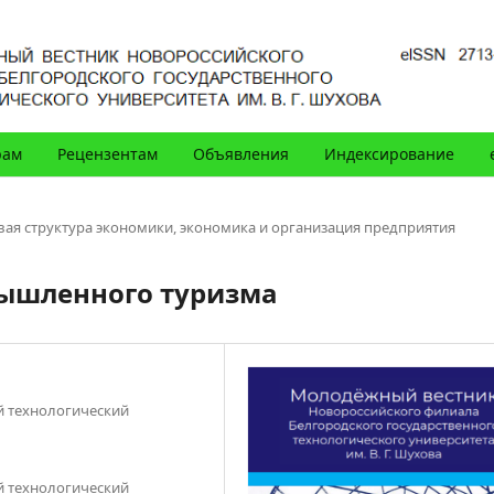
рам
Рецензентам
Объявления
Индексирование
вая структура экономики, экономика и организация предприятия
ышленного туризма
й технологический
й технологический