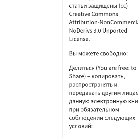
статьи
защищены (cc)
Creative Commons
Attribution-NonCommercia
NoDerivs 3.0 Unported
License.
Вы можете свободно:
Д
елиться (
You are free: to
Share
) – копировать,
распространять и
передавать другим лица
данную электронную кни
при обязательном
соблюдении следующих
условий: