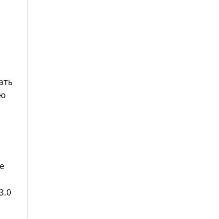
ать
ую
ve
3.0