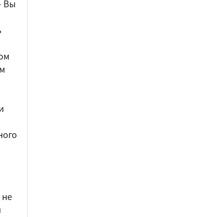
–
Вы
ь
ом
ом
и
ного
 не
и