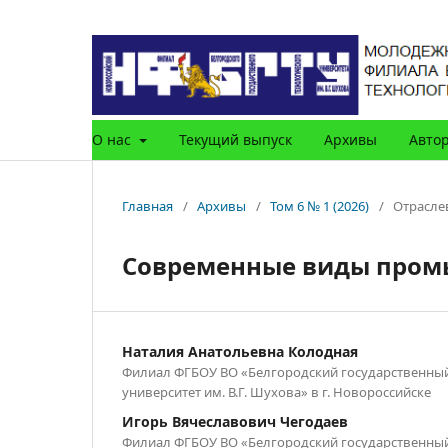
О нас
Текущий выпуск
Архивы
Авто
Главная
/
Архивы
/
Том 6 № 1 (2026)
/
Отрасле
Современные виды пром
Наталия Анатольевна Колодная
Филиал ФГБОУ ВО «Белгородский государственны
университет им. В.Г. Шухова» в г. Новороссийске
Игорь Вячеславович Чегодаев
Филиал ФГБОУ ВО «Белгородский государственны