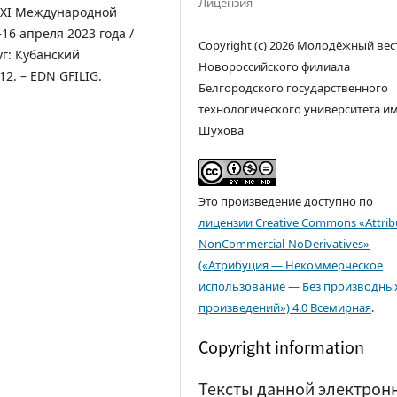
Лицензия
 XI Международной
16 апреля 2023 года /
Copyright (c) 2026 Молодёжный вес
г: Кубанский
Новороссийского филиала
12. – EDN GFILIG.
Белгородского государственного
технологического университета им. 
Шухова
Это произведение доступно по
лицензии Creative Commons «Attrib
NonCommercial-NoDerivatives»
(«Атрибуция — Некоммерческое
использование — Без производны
произведений») 4.0 Всемирная
.
Copyright information
Тексты данной электрон