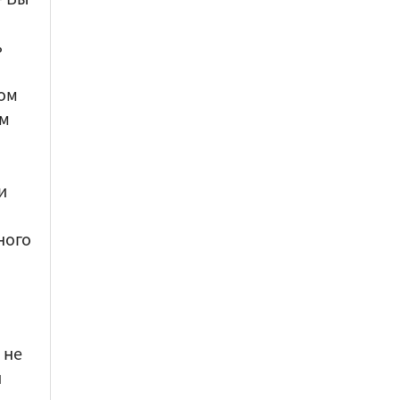
ь
ом
ом
и
ного
 не
и