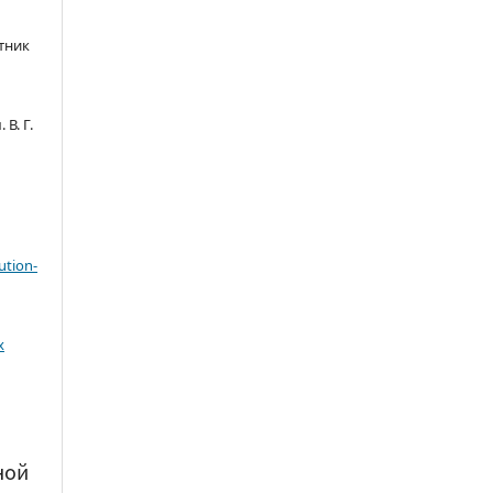
тник
В. Г.
ution-
х
ной