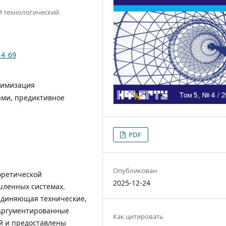
й технологический
_4_69
тимизация
ами, предиктивное
PDF
Опубликован
оретической
2025-12-24
ленных системах.
единяющая технические,
 Аргументированные
Как цитировать
й и предоставлены