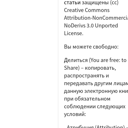
статьи
защищены (cc)
Creative Commons
Attribution-NonCommercia
NoDerivs 3.0 Unported
License.
Вы можете свободно:
Д
елиться (
You are free: to
Share
) – копировать,
распространять и
передавать другим лица
данную электронную кни
при обязательном
соблюдении следующих
условий:
Атрибуция (Attribution)
–