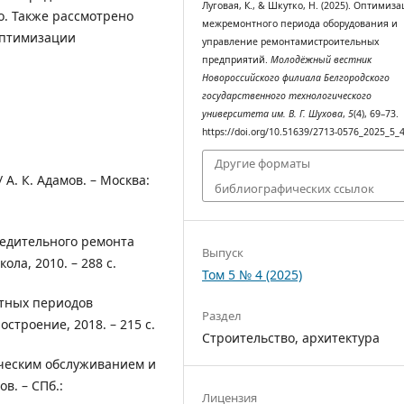
Луговая, К., & Шкутко, Н. (2025). Оптимиз
о. Также рассмотрено
межремонтного периода оборудования и
оптимизации
управление ремонтамистроительных
предприятий.
Молодёжный вестник
Новороссийского филиала Белгородского
государственного технологического
университета им. В. Г. Шухова
,
5
(4), 69–73.
https://doi.org/10.51639/2713-0576_2025_5_
Другие форматы
 А. К. Адамов. – Москва:
библиографических ссылок
редительного ремонта
Выпуск
ола, 2010. – 288 с.
Том 5 № 4 (2025)
тных периодов
Раздел
строение, 2018. – 215 с.
Строительство, архитектура
ическим обслуживанием и
в. – СПб.:
Лицензия