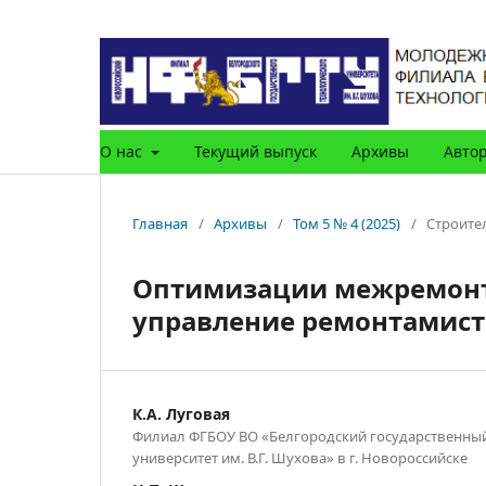
О нас
Текущий выпуск
Архивы
Авто
Главная
/
Архивы
/
Том 5 № 4 (2025)
/
Строите
Оптимизации межремонт
управление ремонтамис
К.А. Луговая
Филиал ФГБОУ ВО «Белгородский государственны
университет им. В.Г. Шухова» в г. Новороссийске