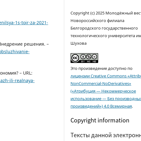
Copyright (c) 2025 Молодёжный вес
Новороссийского филиала
nilsya-1s-toir-za-2021-
Белгородского государственного
технологического университета им. 
Шухова
Внедрение решения. –
-obsluzhivanie-
Это произведение доступно по
ономия? – URL:
лицензии Creative Commons «Attrib
azh-ili-realnaya-
NonCommercial-NoDerivatives»
(«Атрибуция — Некоммерческое
использование — Без производны
произведений») 4.0 Всемирная
.
Copyright information
Тексты данной электрон