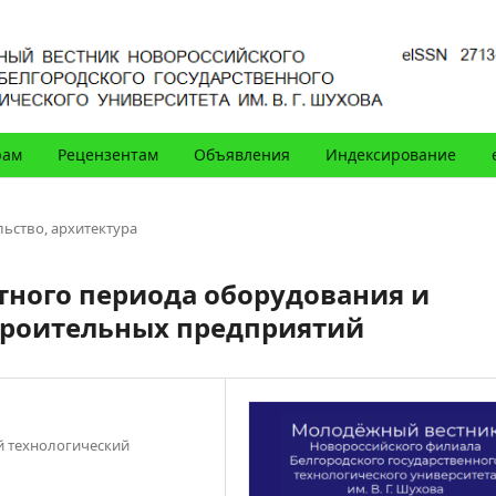
рам
Рецензентам
Объявления
Индексирование
льство, архитектура
ного периода оборудования и
троительных предприятий
й технологический