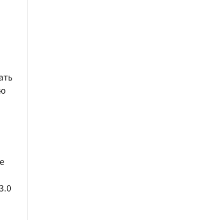
ать
ую
ve
3.0