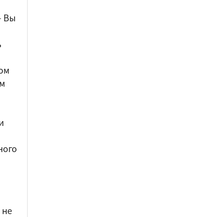
–
Вы
ь
ом
ом
и
ного
 не