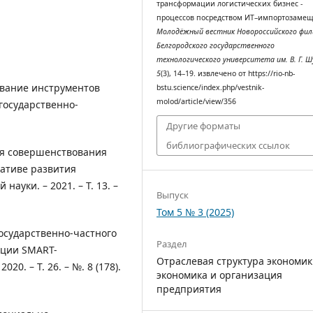
трансформации логистических бизнес -
процессов посредством ИТ–импортозамещ
Молодёжный вестник Новороссийского фил
Белгородского государственного
технологического университета им. В. Г. Ш
5
(3), 14–19. извлечено от https://rio-nb-
зование инструментов
bstu.science/index.php/vestnik-
molod/article/view/356
государственно-
Другие форматы
библиографических ссылок
ния совершенствования
ративе развития
ауки. – 2021. – Т. 13. –
Выпуск
Том 5 № 3 (2025)
государственно-частного
Раздел
пции SMART-
Отраслевая структура экономик
0. – Т. 26. – №. 8 (178).
экономика и организация
предприятия