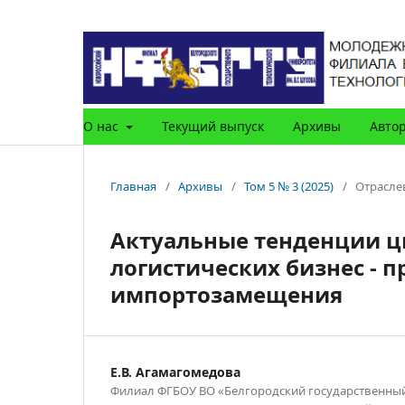
О нас
Текущий выпуск
Архивы
Авто
Главная
/
Архивы
/
Том 5 № 3 (2025)
/
Отрасле
Актуальные тенденции 
логистических бизнес - п
импортозамещения
Е.В. Агамагомедова
Филиал ФГБОУ ВО «Белгородский государственны