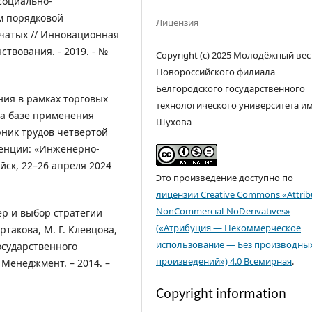
социально-
м порядковой
Лицензия
очатых // Инновационная
твования. - 2019. - №
Copyright (c) 2025 Молодёжный вес
Новороссийского филиала
Белгородского государственного
ния в рамках торговых
технологического университета им. 
а базе применения
Шухова
ник трудов четвертой
енции: «Инженерно-
йск, 22–26 апреля 2024
Это произведение доступно по
лицензии Creative Commons «Attrib
NonCommercial-NoDerivatives»
еp и выбор стратегии
(«Атрибуция — Некоммерческое
ртакова, М. Г. Клевцова,
использование — Без производны
осударственного
произведений») 4.0 Всемирная
.
 Менеджмент. – 2014. –
Copyright information