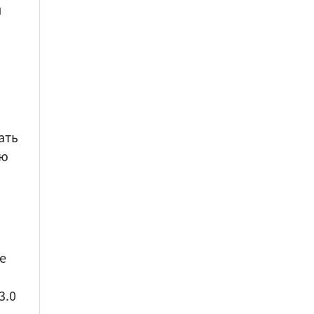
и
ать
ую
ve
3.0