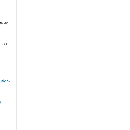
тник
В. Г.
ution-
х