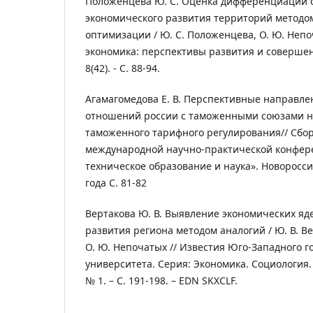
Положенцева Ю. С. Оценка дифференциации 
экономического развития территорий методо
оптимизации / Ю. С. Положенцева, О. Ю. Неп
экономика: перспективы развития и совершенс
8(42). - С. 88-94.
Агамагомедова Е. В. Перспективные направле
отношений россии с таможенными союзами н
таможенного тарифного регулирования// Сбор
международной научно-практической конфер
техническое образование и наука». Новоросси
года С. 81-82
Вертакова Ю. В. Выявление экономических яд
развития региона методом аналогий / Ю. В. Ве
О. Ю. Непочатых // Известия Юго-Западного г
университета. Серия: Экономика. Социология.
№ 1. – С. 191-198. – EDN SKXCLF.