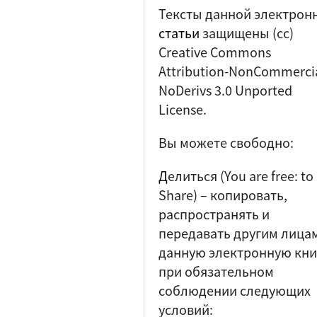
Тексты данной электрон
статьи
защищены (cc)
Creative Commons
Attribution-NonCommercia
NoDerivs 3.0 Unported
License.
Вы можете свободно:
Д
елиться (
You are free: to
Share
) – копировать,
распространять и
передавать другим лица
данную электронную кни
при обязательном
соблюдении следующих
условий: