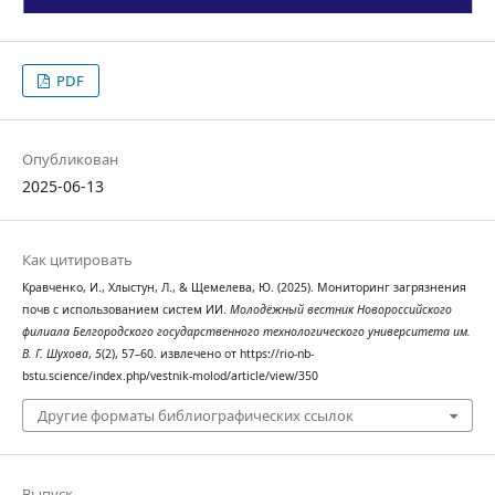
PDF
Опубликован
2025-06-13
Как цитировать
Кравченко, И., Хлыстун, Л., & Щемелева, Ю. (2025). Мониторинг загрязнения
почв с использованием систем ИИ.
Молодёжный вестник Новороссийского
филиала Белгородского государственного технологического университета им.
В. Г. Шухова
,
5
(2), 57–60. извлечено от https://rio-nb-
bstu.science/index.php/vestnik-molod/article/view/350
Другие форматы библиографических ссылок
Выпуск