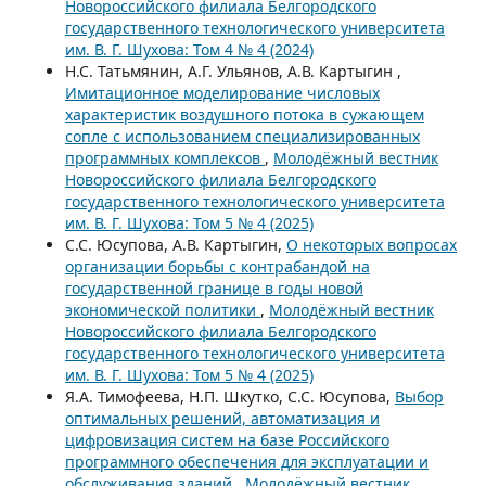
Новороссийского филиала Белгородского
государственного технологического университета
им. В. Г. Шухова: Том 4 № 4 (2024)
Н.С. Татьмянин, А.Г. Ульянов, А.В. Картыгин ,
Имитационное моделирование числовых
характеристик воздушного потока в сужающем
сопле с использованием специализированных
программных комплексов
,
Молодёжный вестник
Новороссийского филиала Белгородского
государственного технологического университета
им. В. Г. Шухова: Том 5 № 4 (2025)
С.С. Юсупова, А.В. Картыгин,
О некоторых вопросах
организации борьбы с контрабандой на
государственной границе в годы новой
экономической политики
,
Молодёжный вестник
Новороссийского филиала Белгородского
государственного технологического университета
им. В. Г. Шухова: Том 5 № 4 (2025)
Я.А. Тимофеева, Н.П. Шкутко, С.С. Юсупова,
Выбор
оптимальных решений, автоматизация и
цифровизация систем на базе Российского
программного обеспечения для эксплуатации и
обслуживания зданий
,
Молодёжный вестник