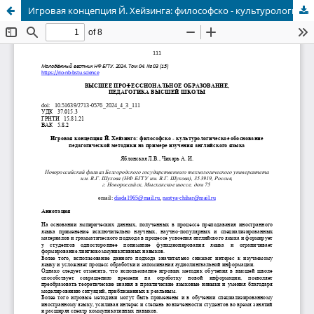
Игровая концепция Й. Хейзинга: философско - культурологическое обоснование педагогической методики на примере изучения английского языка