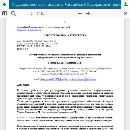
Государственные стандарты Российской Федерации в технологиях информационного моделирования в строительстве