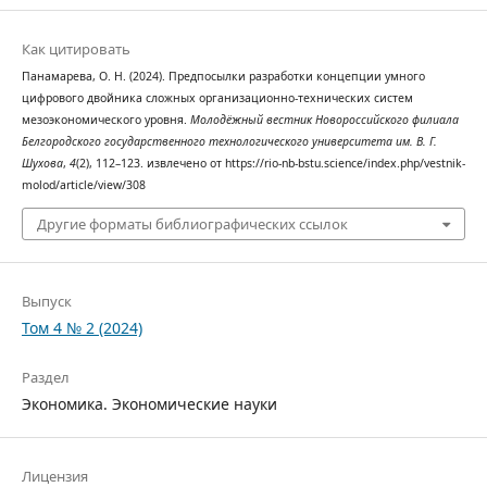
Как цитировать
Панамарева, О. Н. (2024). Предпосылки разработки концепции умного
цифрового двойника сложных организационно-технических систем
мезоэкономического уровня.
Молодёжный вестник Новороссийского филиала
Белгородского государственного технологического университета им. В. Г.
Шухова
,
4
(2), 112–123. извлечено от https://rio-nb-bstu.science/index.php/vestnik-
molod/article/view/308
Другие форматы библиографических ссылок
Выпуск
Том 4 № 2 (2024)
Раздел
Экономика. Экономические науки
Лицензия