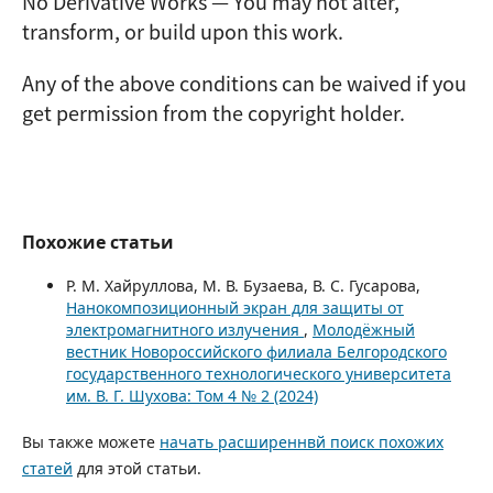
No Derivative Works — You may not alter,
transform, or build upon this work.
Any of the above conditions can be waived if you
get permission from the copyright holder.
Похожие статьи
Р. М. Хайруллова, М. В. Бузаева, В. С. Гусарова,
Нанокомпозиционный экран для защиты от
электромагнитного излучения
,
Молодёжный
вестник Новороссийского филиала Белгородского
государственного технологического университета
им. В. Г. Шухова: Том 4 № 2 (2024)
Вы также можете
начать расширеннвй поиск похожих
статей
для этой статьи.